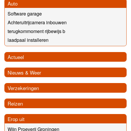
Auto
Software garage
Achteruitrijcamera inbouwen
terugkommoment rijbewijs b
laadpaal installeren
Actueel
Nieuws & Weer
Verzekeringen
Reizen
Erop uit
Wijn Proeverij Groningen